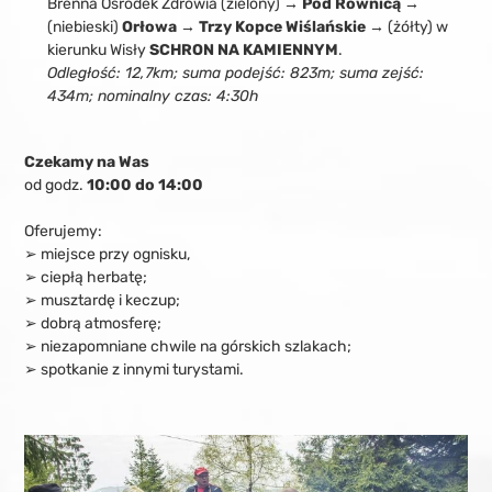
Brenna Ośrodek Zdrowia (zielony) →
Pod Równicą
→
(niebieski)
Orłowa → Trzy Kopce Wiślańskie
→ (żółty) w
kierunku Wisły
SCHRON NA KAMIENNYM
.
Odległość: 12,7km; suma podejść: 823m; suma zejść:
434m; nominalny czas: 4:30h
Czekamy na Was
od godz.
10:00 do 14:00
Oferujemy:
➢ miejsce przy ognisku,
➢ ciepłą herbatę;
➢ musztardę i keczup;
➢ dobrą atmosferę;
➢ niezapomniane chwile na górskich szlakach;
➢ spotkanie z innymi turystami.