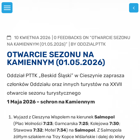
Skip
to
content
COMMENTS
10 KWIETNIA 2026
0 FEEDBACKS ON “OTWARCIE SEZONU
NA KAMIENNYM (01.05.2026)”
BY
ODDZIALPTTK
OTWARCIE SEZONU NA
KAMIENNYM (01.05.2026)
Oddział PTTK „Beskid Śląski” w Cieszynie zaprasza
członków Oddziału oraz innych turystów na XXVII
otwarcie sezonu turystycznego
1 Maja 2026 – schron na Kamiennym
Wyjazd z Cieszyna Wispolem na kierunek
Salmopol
(Plac Wolności
7:23
; Garncarska
7:25
; Kolejowa
7:30
;
Stawowa
7:32
; Motel
7:34
) na
Salmopol
. Z Salmopola
żółtym szlakiem na Trzy Kopce Wiślańskie i dalej do Wisły