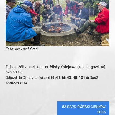
Foto: Krzystof Greń
Zejście żółtym szlakiem do
Wisły Kolejowa
(koło targowiska)
około 1:00
Odjazd do Cieszyna: Wispol
14:43 16:43; 18:43
lub Das2
15:03; 17:03
Nawigacja
52 RAJD GÓRSKI CIENKÓW
wpisu
2026