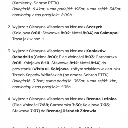
(Kamienny-Schron PTTK).
Odległość: 6,4km; suma podejść: 195m; suma zejść: 345m;
nominalny czas przejścia: 2:00h
Wyjazd z Cieszyna Wispolem na kierunek
Szczyrk
(Kolejowa
8:00
; Stawowa
8:02
; Motel
8:04
)
na Salmopol
Trasa jak w poz. 1.
Wyjazd z Cieszyna Wispolem na kierunek
Koniaków
Ochodzita
(Celma
8:00
; Plac Wolności
8:03
; Garncarska
8:05
; Kolejowa
8:10
; Stawowa
8:12
; Motel
8:14
) do
przystanku
Wisła ul. Kolejowa
. zółtym szlakiem w kierunku
Trzech Kopców Wiślańskich (po drodze Schron PTTK).
Odległość: 3,7km; suma podejść: 355m; suma zejść: 11m;
nominalny czas przejścia: 1:35h
Wyjazd z Cieszyna Wispolem na kierunek
Brenna Leśnica
(Plac Wolności
7:28
; Garncarska
7:30
; Kolejowa
7:35
;
Stawowa
7:37
) do
Brennej Ośrodek Zdrowia